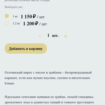
репчатый,топлёное масло, специи
Выберите вес
1 150
/ шт
1 кг
1 200
/ шт
1.2 кг
1
шт.
Добавить в корзину
Осетинский пирог с мясом и грибами – беспроигрышный
вариант, если вам нужно вкусное, сытное и питательное
блюдо.
Идеальное сочетание начинки из грибов, свежей говядины,
ароматного лука и душистых специй и тонкого хрустящего