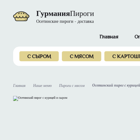
Гурмания
Пироги
Осетинские пироги - доставка
Главная
О
С СЫРОМ
С МЯСОМ
С КАРТОШ
Осетинский пирог с курицей
Главная
Наше меню
Пироги с мясом