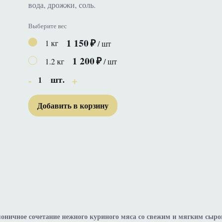
вода, дрожжи, соль.
Выберите вес
1 150
1 кг
/ шт
1 200
1.2 кг
/ шт
шт.
1
Добавить в корзину
моничное сочетание нежного куриного мяса со свежим и мягким сыр