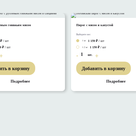
еным говяжьим мясом
Пирог с мясом и капустой
Выберите вес
/ шт
1 150
/ шт
1 кг
0
/ шт
1 150
/ шт
1.2 кг
1
шт.
ить в корзину
Добавить в корзину
Подробнее
Подробнее