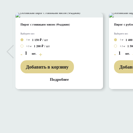
Пирог с говяжьим мясом (Фыджин)
Пирог с рубл
Выберите вес
Выберите вес
1 150
/ шт
1 400
1 кг
1 кг
1 200
/ шт
1 50
1.2 кг
1.2 кг
1
1
шт.
шт.
Добавить в корзину
Добав
Подробнее